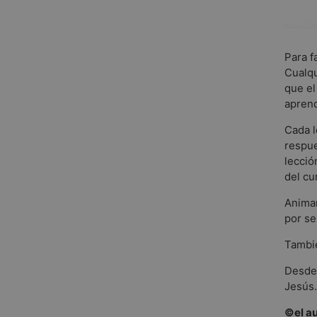
Para f
Cualqu
que el
aprend
Cada l
respue
lecció
del cu
Animam
por se
Tambié
Desde 
Jesús.
©el au