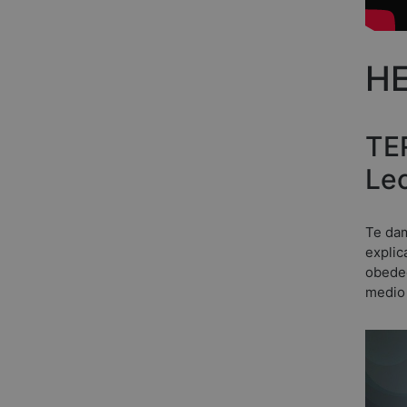
H
TE
Le
Te dam
explic
obedec
medio 