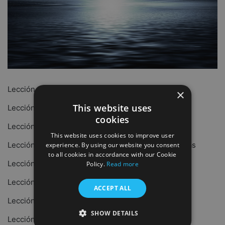
Lección 1: ¿Quién nos salvará?
×
This website uses
Lección 2: Jesucristo es el Salvador
cookies
Lección 3: ¿Cómo se recibe la salvación?
This website uses cookies to improve user
Lección 4: En el ser del único Dios hay tres personas
experience. By using our website you consent
to all cookies in accordance with our Cookie
Lección 5: El Padre es nuestro Creador
Policy.
Read more
Lección 6: El creador es nuestro Padre
ACCEPT ALL
Lección 7: El Hijo de Dios es el Salvador
SHOW DETAILS
Lección 8: Dios se hizo hombre para salvar